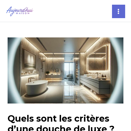
Aller
Navigation
Mai
au
des
Men
contenu
articles
Quels sont les critères
d’une douche de luxe ?