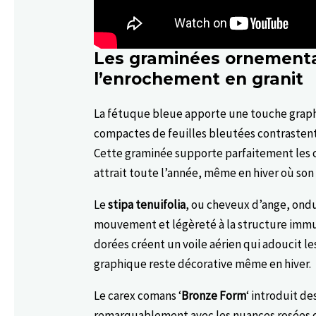
Les graminées ornementa
l’enrochement en granit
La fétuque bleue apporte une touche graph
compactes de feuilles bleutées contrastent
Cette graminée supporte parfaitement les c
attrait toute l’année, même en hiver où son 
Le
stipa tenuifolia
, ou cheveux d’ange, ond
mouvement et légèreté à la structure immua
dorées créent un voile aérien qui adoucit l
graphique reste décorative même en hiver.
Le carex comans ‘
Bronze Form
‘ introduit d
remarquablement avec les nuances rosées de