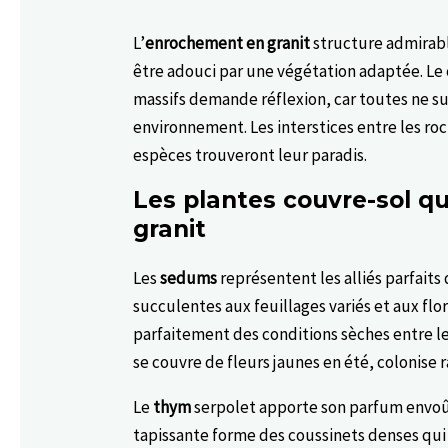
L’
enrochement en granit
structure admirabl
être adouci par une végétation adaptée. Le 
massifs demande réflexion, car toutes ne su
environnement. Les interstices entre les ro
espèces trouveront leur paradis.
Les plantes couvre-sol q
granit
Les
sedums
représentent les alliés parfaits
succulentes aux feuillages variés et aux fl
parfaitement des conditions sèches entre les
se couvre de fleurs jaunes en été, colonise 
Le
thym
serpolet apporte son parfum envoû
tapissante forme des coussinets denses qui