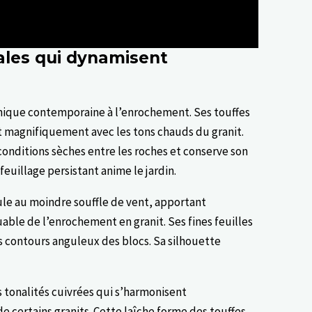
les qui dynamisent
ique contemporaine à l’enrochement. Ses touffes
 magnifiquement avec les tons chauds du granit.
onditions sèches entre les roches et conserve son
feuillage persistant anime le jardin.
ule au moindre souffle de vent, apportant
ble de l’enrochement en granit. Ses fines feuilles
es contours anguleux des blocs. Sa silhouette
es tonalités cuivrées qui s’harmonisent
 certains granits. Cette laîche forme des touffes