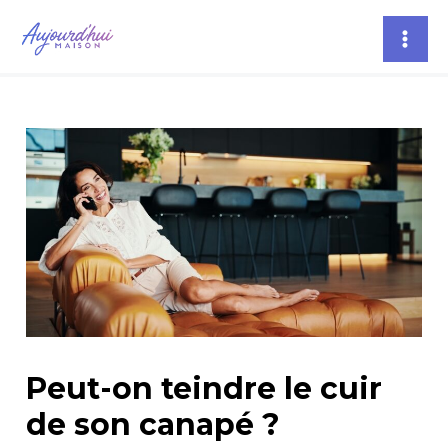
Aller
Navigation
Mai
au
des
Men
contenu
articles
Peut-on teindre le cuir
de son canapé ?