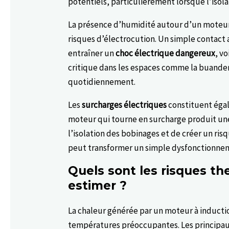
potentiels, particulièrement lorsque l’isol
La présence d’humidité autour d’un moteu
risques d’électrocution. Un simple contact 
entraîner un
choc électrique dangereux
, v
critique dans les espaces comme la buanderie
quotidiennement.
Les
surcharges électriques
constituent égal
moteur qui tourne en surcharge produit u
l’isolation des bobinages et de créer un ri
peut transformer un simple dysfonctionneme
Quels sont les risques th
estimer ?
La chaleur générée par un moteur à induct
températures préoccupantes. Les principau