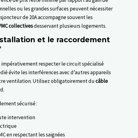
rence de prix reste minime par rapport au gain de
ionnelles ou les grandes surfaces peuvent nécessiter
 disjoncteur de 20A accompagne souvent les
VMC collectives
desservant plusieurs logements.
stallation et le raccordement
?
impérativement respecter le circuit spécialisé
édié évite les interférences avec d’autres appareils
re ventilation. Utilisez obligatoirement du
câble
d.
dement sécurisé :
ute intervention
ectrique
VMC en respectant les saignées