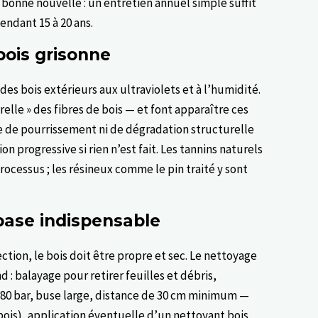
 bonne nouvelle : un entretien annuel simple suffit
endant 15 à 20 ans.
ois grisonne
es bois extérieurs aux ultraviolets et à l’humidité.
relle » des fibres de bois — et font apparaître ces
gne de pourrissement ni de dégradation structurelle
n progressive si rien n’est fait. Les tannins naturels
processus ; les résineux comme le pin traité y sont
base indispensable
tion, le bois doit être propre et sec. Le nettoyage
 balayage pour retirer feuilles et débris,
 80 bar, buse large, distance de 30 cm minimum —
bois), application éventuelle d’un nettoyant bois