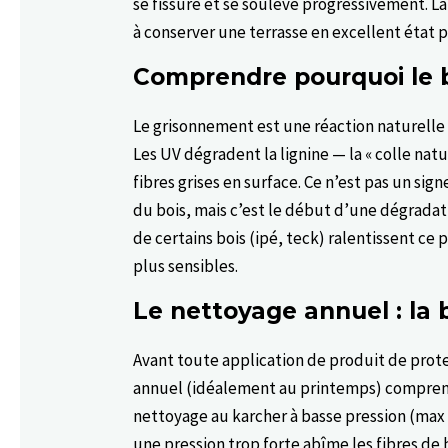
se fissure et se soulève progressivement. La
à conserver une terrasse en excellent état p
Comprendre pourquoi le b
Le grisonnement est une réaction naturelle d
Les UV dégradent la lignine — la « colle natu
fibres grises en surface. Ce n’est pas un si
du bois, mais c’est le début d’une dégradatio
de certains bois (ipé, teck) ralentissent ce 
plus sensibles.
Le nettoyage annuel : la 
Avant toute application de produit de protec
annuel (idéalement au printemps) comprend :
nettoyage au karcher à basse pression (max
une pression trop forte abîme les fibres de 