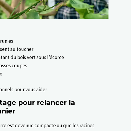
brunies
isent au toucher
ant du bois vert sous l’écorce
rosses coupes
pe
onnels pour vous aider.
age pour relancer la
nnier
rre est devenue compacte ou que les racines