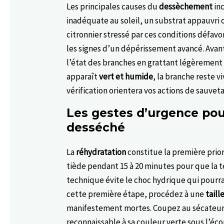
Les principales causes du
dessèchement
in
inadéquate au soleil, un substrat appauvri 
citronnier stressé par ces conditions défav
les signes d’un dépérissement avancé. Avan
l’état des branches en grattant légèrement l’
apparaît
vert et humide
, la branche reste 
vérification orientera vos actions de sauvet
Les gestes d’urgence pour
desséché
La
réhydratation
constitue la première prior
tiède pendant 15 à 20 minutes pour que la 
technique évite le choc hydrique qui pourrai
cette première étape, procédez à une
tail
manifestement mortes. Coupez au sécateur d
reconnaissable à sa couleur verte sous l’éco