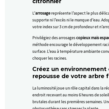
citronnier
L’
arrosage
représente l’aspect le plus délica
supporte ni l’excès ni le manque d’eau. Adopt
votre index sur 3 cm de profondeur et n’arro
Privilégiez des arrosages
copieux mais espa
méthode encourage le développement racina
surface. L’eau à température ambiante conv
choquer les racines.
Créez un environnement o
repousse de votre arbre fr
La luminosité joue un rôle capital dans la ré
endroit recevant au moins 6 heures de soleil 
brutales durant les premières semaines. U
photosynthèse sans stresser la plante.