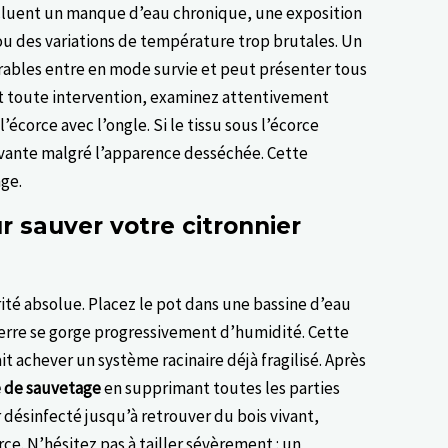
cluent un manque d’eau chronique, une exposition
ou des variations de température trop brutales. Un
orables entre en mode survie et peut présenter tous
t toute intervention, examinez attentivement
écorce avec l’ongle. Si le tissu sous l’écorce
vivante malgré l’apparence desséchée. Cette
age.
 sauver votre citronnier
ité absolue. Placez le pot dans une bassine d’eau
terre se gorge progressivement d’humidité. Cette
t achever un système racinaire déjà fragilisé. Après
le de sauvetage
en supprimant toutes les parties
ésinfecté jusqu’à retrouver du bois vivant,
rce. N’hésitez pas à tailler sévèrement : un