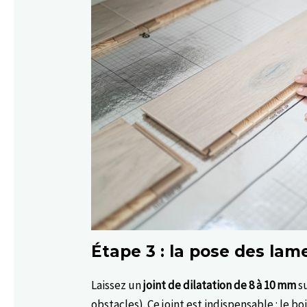
Étape 3 : la pose des lam
Laissez un
joint de dilatation de 8 à 10 mm
su
obstacles). Ce joint est indispensable : le b