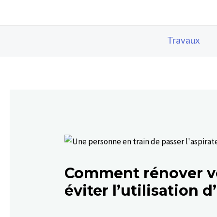
Aller
Navigation
au
des
contenu
articles
Travaux
Comment rénover vo
éviter l’utilisation 