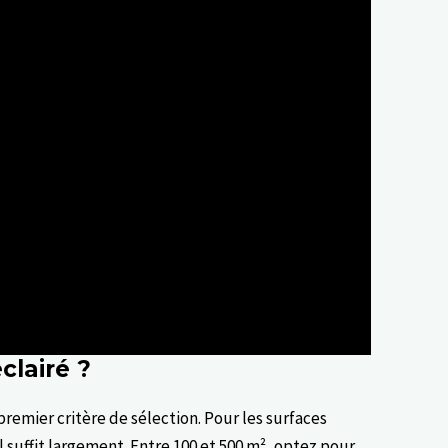
clairé ?
premier critère de sélection. Pour les surfaces
l suffit largement. Entre 100 et 500 m², optez pour