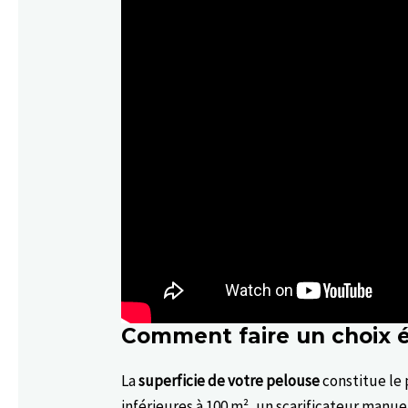
Comment faire un choix é
La
superficie de votre pelouse
constitue le 
inférieures à 100 m², un scarificateur manue